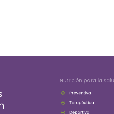
Nutrición para la sal
s
Preventiva
n
Terapéutica
Deportiva