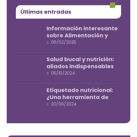
Últimas entradas
Información interesante
sobre Alimentación y
dietas
06/02/2025
Salud bucal y nutrición:
aliados indispensables
para tu bienestar
05/10/2024
Etiquetado nutricional:
¿Una herramienta de
salud o de marketing?
20/06/2024